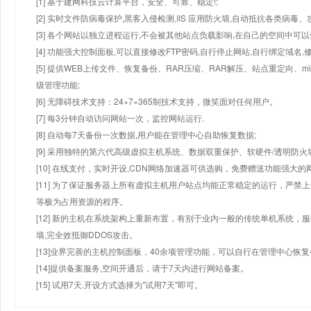
[1] 基于建网科技云计算平台，安全、可靠、稳定!;
[2] 实时文件防病毒保护,黑客入侵检测,IIS 应用防火墙,自动抵抗各类病毒、
[3] 各个网站以独立进程运行,不会被其他站点负载影响,在自己的空间中可以使用
[4] 功能强大控制面板,可以直接修改FTP密码,自行停止网站,自行绑定域名,
[5] 提供WEB上传文件、恢复备份、RAR压缩、RAR解压、站点重定向
级管理功能;
[6] 无障碍技术支持：24×7×365制技术支持，微笑面对任何用户。
[7] 每3分钟自动访问网站一次，监控网站运行.
[8] 自动每7天备份一次数据,用户能在管理中心自助恢复数据;
[9] 采用独特的第六代高级虚拟主机系统、数据双重保护、软硬件/透明防火
[10] 在线支付，实时开设,CDN网络加速器可供选购，免费赠送功能强大
[11] 为了保证服务器上所有虚拟主机用户站点均能正常稳定的运行，严禁上
等极为占用资源的程序。
[12] 新的主机在系统架构上重新布置，有别于业内一般的传统单机系统，
墙,完全效抵御DDOS攻击。
[13]业界完善的主机控制面板，40余项管理功能，可以自行在管理中心恢
[14]提供备案服务,空间开通后，请于7天内进行网站备案。
[15] 试用7天.开设方式选择为"试用7天"即可。