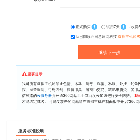
正式购买
试用7天
（收费
我已阅读并同意建网科技
虚拟主机购
重要提示
我司所有虚拟主机均禁止色情、木马、病毒、诈骗、私服、外挂、钓鱼
院、民营医院、弓驽刀剑、赌博用具、游戏币交易、减肥丰胸类、警用
信线路的
云服务器
并开通360网站卫士或百度云加速进行安全防护。
我
才能绑定域名。 可能受攻击的网站请在虚拟主机控制面板中开启“360网
服务标准说明