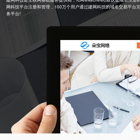
网科技平台注册和管理，100万个用户通过建网科技的域名交易平台
务平台!