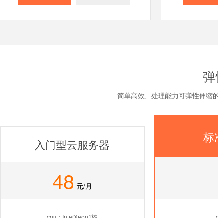
弹
简单高效、处理能力可弹性伸缩的
标
入门型云服务器
48
元/月
cpu：InterXeon1核