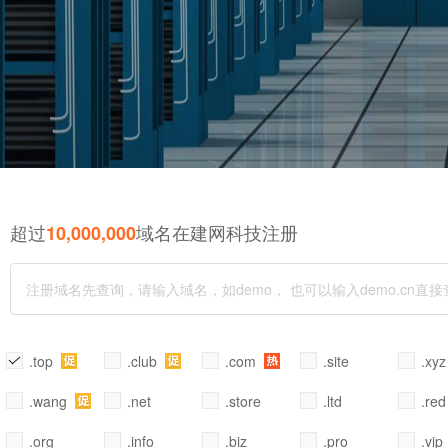
超过
域名在建网科技注册
10,000,000
.top
.club
.com
.site
.xy
.wang
.net
.store
.ltd
.red
.org
.info
.biz
.pro
.vip